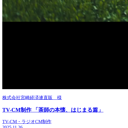
株式会社宮崎経済連直販 様
TV-CM制作 「茶師の本懐、はじまる篇」
TV-CM・ラジオCM制作
2025.11.26