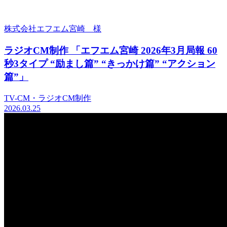
株式会社エフエム宮崎 様
ラジオCM制作 「エフエム宮崎 2026年3月局報 60
秒3タイプ “励まし篇” “きっかけ篇” “アクション
篇”」
TV-CM・ラジオCM制作
2026.03.25