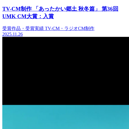
TV-CM制作 「あったかい郷土 秋冬篇」 第36回
UMK CM大賞：入賞
受賞作品・受賞実績
TV-CM・ラジオCM制作
2025.11.26