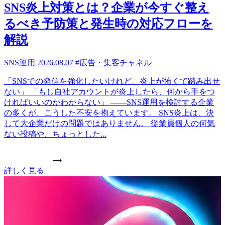
SNS炎上対策とは？企業が今すぐ整え
るべき予防策と発生時の対応フローを
解説
SNS運用
2026.08.07
#広告・集客チャネル
「SNSでの発信を強化したいけれど、炎上が怖くて踏み出せ
ない」 「もし自社アカウントが炎上したら、何から手をつ
ければいいのかわからない」 ——SNS運用を検討する企業
の多くが、こうした不安を抱えています。 SNS炎上は、決
して大企業だけの問題ではありません。 従業員個人の何気
ない投稿や、ちょっとした...
詳しく見る