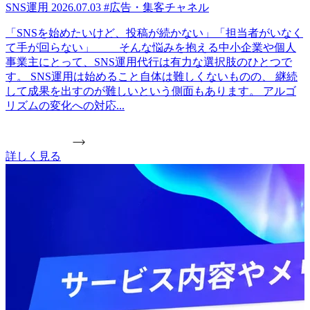
SNS運用
2026.07.03
#広告・集客チャネル
「SNSを始めたいけど、投稿が続かない」「担当者がいなく
て手が回らない」 ____そんな悩みを抱える中小企業や個人
事業主にとって、SNS運用代行は有力な選択肢のひとつで
す。 SNS運用は始めること自体は難しくないものの、 継続
して成果を出すのが難しいという側面もあります。 アルゴ
リズムの変化への対応...
詳しく見る