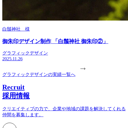
白鬚神社 様
御朱印デザイン制作 「白鬚神社 御朱印②」
グラフィックデザイン
2025.11.26
グラフィックデザインの実績一覧へ
Recruit
採用情報
クリエイティブの力で、企業や地域の課題を解決してくれる
仲間を募集します。