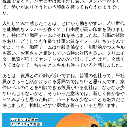
視点で見ると、ハナビヤは派手だし若い。メンバーが多く
て、勢いがありそうという印象を持ってもらえたようでし
た。
入社してみて感じたことは、とにかく動きやすい。若い世代
も能動的なメンバーが多くて、自由度が高い印象を受けまし
た。特に若い動画チームにそれを感じましたね。前職の経験
もあり、どうしても年齢で仕事の質をイメージしちゃうんで
すよ。でも、動画チームは年齢関係なく、能動的かつスキル
も高い。お客さんと相対している時の対応も良い。クリエイ
ター気質が強くてヤンチャなのかと思っていたけど、全然そ
うではなくて。ちゃんとスキルも伴っていると感じました。
あとは、役員との距離が近いですね。普通の会社って、平社
員がさらっと話かけられる雰囲気ではないと思うんです。案
件レベルのことを相談できる役員がいる会社は、なかなか少
ないんじゃないかと。そういった意味では、新しく何かをや
ってみようと思った時に、ハードルが少ないことも魅力だと
感じました。挑戦しやすい環境が整っていると思います。